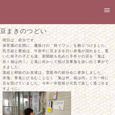
N
a
v
i
g
豆まきのつどい
a
t
i
明日は、節分です。
o
保育園の玄関に、魔除けの「柊イワシ」を飾りつけました。
n
乳児組と愛組は、午前中に豆まきを行い赤鬼が現れると、驚
いた様子の子ども達。新聞紙を丸めた手作りの豆を「鬼は
外！福は内！」と鬼に向かって投げ見事鬼を追い払う事がで
きました。
道組と和組のお友達は、雲龍寺の節分会に参加しました。
赤鬼、青鬼にひるむことなく「鬼は外、福は内」と力一杯に
豆を投げていました。今年一年皆様が元気で楽しく過ごせま
すように。