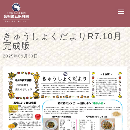
N
a
v
i
g
きゅうしょくだよりR7.10月
a
t
完成版
i
o
n
2025年09月30日