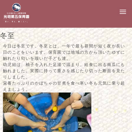
N
a
v
i
g
冬至
a
t
i
今日は冬至です。冬至とは、一年で最も昼間が短く夜が長い
o
日のことをいいます。保育園では地域の方から頂いたゆずに
n
触れたり匂いを嗅いだ子ども達。
幼児組は、柚子を入れた足湯で温まり、給食に出る南瓜にも
触れました。実際に持って重さを感じたり切った断面を見た
りしました。
栄養たっぷりのかぼちゃの甘煮を食べ寒い冬も元気に乗り超
えましょう。