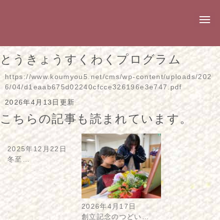
N
a
v
i
g
とうきょうすくわくプログラム
a
t
i
https://www.koumyou5.net/cms/wp-content/uploads/202
o
6/04/d1eaab675d02240cfcce326196e3e747.pdf
n
2026年4月13日更新
こちらの記事も読まれています。
2025年12月22日
冬至…
2026年4月17日
創立記念のつどい…