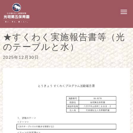
N
a
v
i
g
★すくわく実施報告書等（光
a
t
のテーブルと水）
i
o
n
2025年12月30日